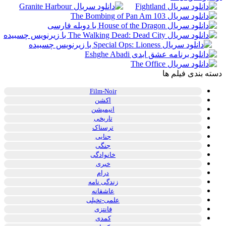
دسته بندی فیلم ها
Film-Noir
اکشن
انیمیشن
تاریخی
ترسناک
جنایی
جنگی
خانوادگی
خبری
درام
زندگی نامه
عاشقانه
علمی-تخیلی
فانتزی
کمدی