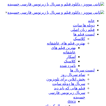
×
خانه
دوبله ها سایت
فیلم زبان اصلی
لیست فیلم ها
کلاسیک
بهترین فیلم های عاشقانه
بهترین فیلم های
عاشقانه
اسکار
کلاسیک
نامزد شده
لیست سریال ها
تمام سریال روز
پخش انلاین برای تلویزیون
سریال ها دوبله سایت
فیلم هایی که باید دید
سریال زیرنویس فارسی
چسبیده
dmca
سریال کره ای