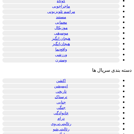
کوتاه
ماجراجویی
مراسم تلویزیونی
مستند
معمایی
موزیکال
موسیقی
هیجان انگیز
هیجان‌انگیز
واقع‌نما
ورزشی
وسترن
دسته بندی سریال ها
اکشن
انیمیشن
تاریخی
ترسناک
جنایی
جنگی
خانوادگی
درام
رئالیتی‌تی‌وی
رئالیتی‌شو