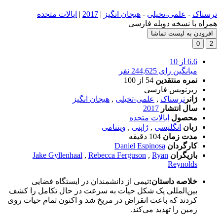
ترسناک
-
علمی-تخیلی
-
هیجان انگیز
|
2017
|
ایالات متحده
همراه با نسخه دوبله فارسی
افزودن به لیست تماشا
0
2
6.6
از 10
میانگین رای 244,625 نفر
نمره منتقدین
54
از 100
زیرنویس فارسی
ژانر
ترسناک
,
علمی-تخیلی
,
هیجان انگیز
سال انتشار
2017
محصول
ایالات متحده
زبان
انگلیسی
,
ژاپنی
,
ویتنامی
مدت زمان
104 دقیقه
کارگردان
Daniel Espinosa
بازیگران
Ryan
,
Rebecca Ferguson
,
Jake Gyllenhaal
Reynolds
خلاصه داستان:
تیمی از دانشمندان در ایستگاه فضایی
بین‌المللی یک شکل حیات به سرعت در حال تکامل را کشف
کردند که باعث انقراض در مریخ شد و اکنون تمام حیات روی
زمین را تهدید می‌کند.