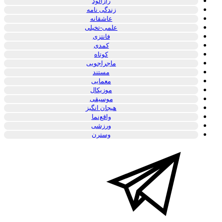
رازآلود
زندگی نامه
عاشقانه
علمی-تخیلی
فانتزی
کمدی
کوتاه
ماجراجویی
مستند
معمایی
موزیکال
موسیقی
هیجان انگیز
واقع‌نما
ورزشی
وسترن