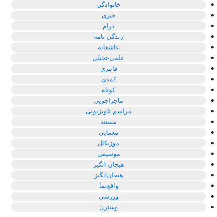
خانوادگی
خبری
درام
زندگی نامه
عاشقانه
علمی-تخیلی
فانتزی
کمدی
کوتاه
ماجراجویی
مراسم تلویزیونی
مستند
معمایی
موزیکال
موسیقی
هیجان انگیز
هیجان‌انگیز
واقع‌نما
ورزشی
وسترن