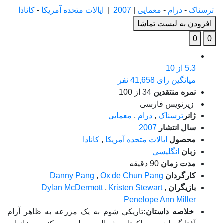
ترسناک
-
درام
-
معمایی
|
2007
|
ایالات متحده آمریکا
-
کانادا
افزودن به لیست تماشا
0
0
5.3
از 10
میانگین رای 41,658 نفر
نمره منتقدین
34
از 100
زیرنویس فارسی
ژانر
ترسناک
,
درام
,
معمایی
سال انتشار
2007
محصول
ایالات متحده آمریکا
,
کانادا
زبان
انگلیسی
مدت زمان
90 دقیقه
کارگردان
Oxide Chun Pang
,
Danny Pang
بازیگران
,
Kristen Stewart
,
Dylan McDermott
Penelope Ann Miller
خلاصه داستان:
تاریکی شوم به یک مزرعه به ظاهر آرام