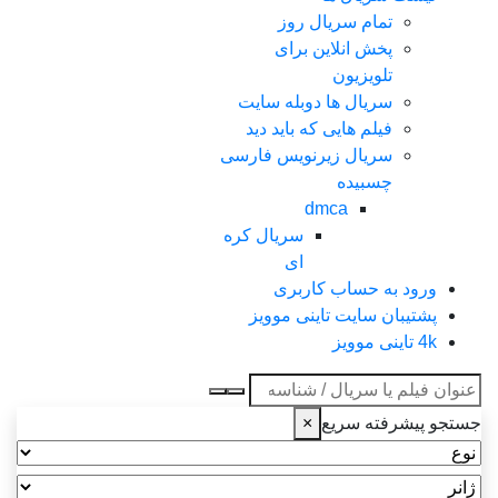
تمام سریال روز
پخش انلاین برای
تلویزیون
سریال ها دوبله سایت
فیلم هایی که باید دید
سریال زیرنویس فارسی
چسبیده
dmca
سریال کره
ای
ورود به حساب کاربری
پشتیبان سایت تاینی موویز
4k تاینی موویز
عنوان جستجو
جستجو پیشرفته سریع
×
نوع
ژانر