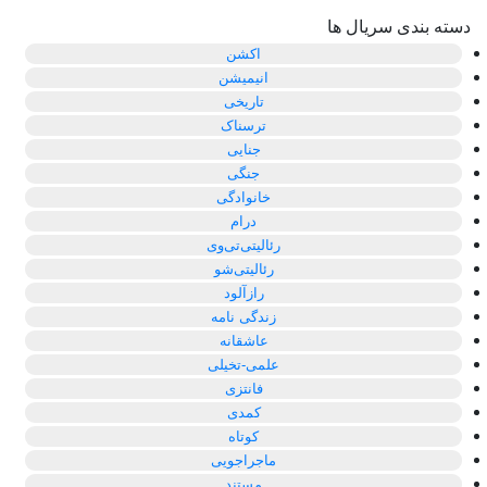
دسته بندی سریال ها
اکشن
انیمیشن
تاریخی
ترسناک
جنایی
جنگی
خانوادگی
درام
رئالیتی‌تی‌وی
رئالیتی‌شو
رازآلود
زندگی نامه
عاشقانه
علمی-تخیلی
فانتزی
کمدی
کوتاه
ماجراجویی
مستند