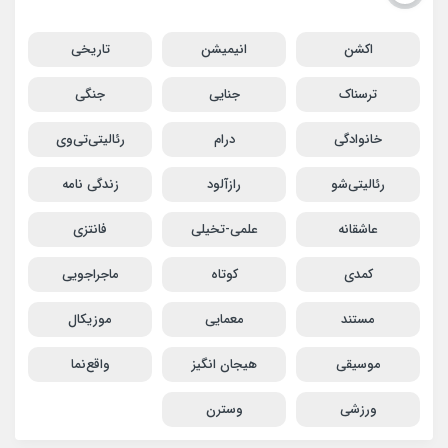
اکشن
انیمیشن
تاریخی
ترسناک
جنایی
جنگی
خانوادگی
درام
رئالیتی‌تی‌وی
رئالیتی‌شو
رازآلود
زندگی نامه
عاشقانه
علمی-تخیلی
فانتزی
کمدی
کوتاه
ماجراجویی
مستند
معمایی
موزیکال
موسیقی
هیجان انگیز
واقع‌نما
ورزشی
وسترن