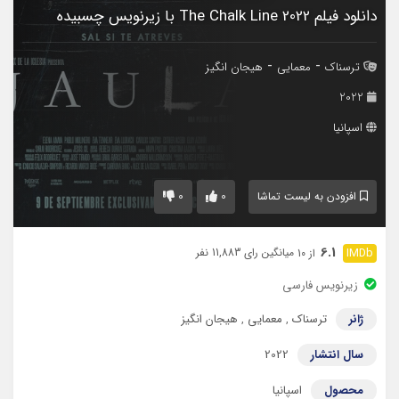
دانلود فیلم The Chalk Line 2022 با زیرنویس چسبیده
-
-
ترسناک
معمایی
هیجان انگیز
2022
اسپانیا
0
0
افزودن به لیست تماشا
6.1
میانگین رای 11,883 نفر
از 10
زیرنویس فارسی
ژانر
ترسناک
,
معمایی
,
هیجان انگیز
سال انتشار
2022
محصول
اسپانیا