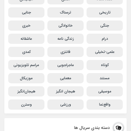
تاریخی
ترسناک
جنایی
جنگی
خانوادگی
خبری
درام
زندگی نامه
عاشقانه
علمی-تخیلی
فانتزی
کمدی
کوتاه
ماجراجویی
مراسم تلویزیونی
مستند
معمایی
موزیکال
موسیقی
هیجان انگیز
هیجان‌انگیز
واقع‌نما
ورزشی
وسترن
دسته بندی سریال ها