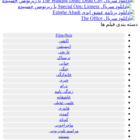
ه بندی فیلم ها
Film-Noir
اکشن
انیمیشن
تاریخی
ترسناک
جنایی
جنگی
خانوادگی
خبری
درام
زندگی نامه
عاشقانه
علمی-تخیلی
فانتزی
کمدی
کوتاه
ماجراجویی
مراسم تلویزیونی
مستند