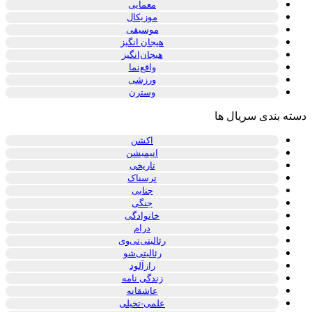
معمایی
موزیکال
موسیقی
هیجان انگیز
هیجان‌انگیز
واقع‌نما
ورزشی
وسترن
ته بندی سریال ها
اکشن
انیمیشن
تاریخی
ترسناک
جنایی
جنگی
خانوادگی
درام
رئالیتی‌تی‌وی
رئالیتی‌شو
رازآلود
زندگی نامه
عاشقانه
علمی-تخیلی