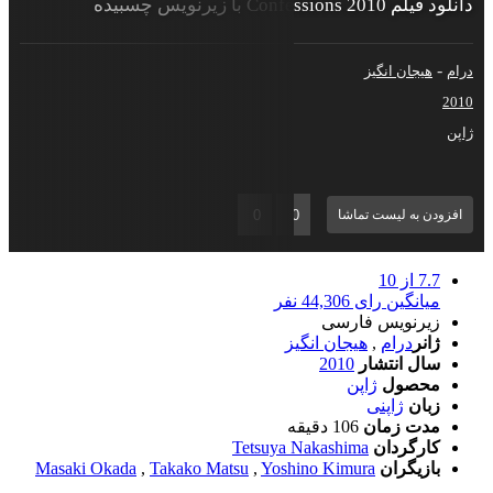
لود فیلم Confessions 2010 با زیرنویس چسبیده
-
رام
هیجان انگیز
201
اپن
0
0
افزودن به لیست تماشا
7.7
از 10
میانگین رای 44,306 نفر
زیرنویس فارسی
ژانر
درام
,
هیجان انگیز
سال انتشار
2010
محصول
ژاپن
زبان
ژاپنی
مدت زمان
106 دقیقه
کارگردان
Tetsuya Nakashima
بازیگران
Yoshino Kimura
,
Takako Matsu
,
Masaki Okada