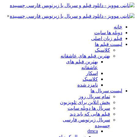
×
خانه
دوبله ها سایت
فیلم زبان اصلی
لیست فیلم ها
کلاسیک
بهترین فیلم های عاشقانه
بهترین فیلم های
عاشقانه
اسکار
کلاسیک
نامزد شده
لیست سریال ها
تمام سریال روز
پخش انلاین برای تلویزیون
سریال ها دوبله سایت
فیلم هایی که باید دید
سریال زیرنویس فارسی
چسبیده
dmca
سریال کره ای