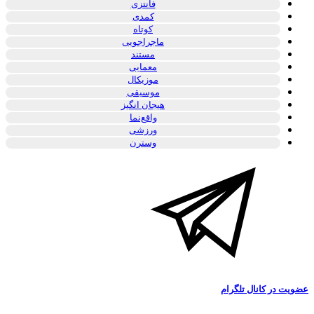
فانتزی
کمدی
کوتاه
ماجراجویی
مستند
معمایی
موزیکال
موسیقی
هیجان انگیز
واقع‌نما
ورزشی
وسترن
یت در کانال تلگرام