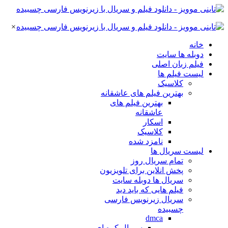
×
خانه
دوبله ها سایت
فیلم زبان اصلی
لیست فیلم ها
کلاسیک
بهترین فیلم های عاشقانه
بهترین فیلم های
عاشقانه
اسکار
کلاسیک
نامزد شده
لیست سریال ها
تمام سریال روز
پخش انلاین برای تلویزیون
سریال ها دوبله سایت
فیلم هایی که باید دید
سریال زیرنویس فارسی
چسبیده
dmca
سریال کره ای