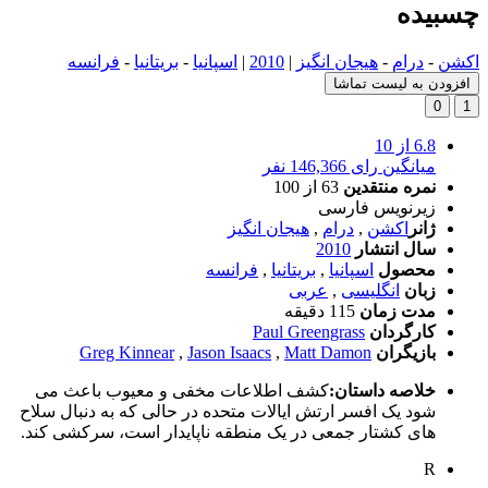
چسبیده
اکشن
-
درام
-
هیجان انگیز
|
2010
|
اسپانیا
-
بریتانیا
-
فرانسه
افزودن به لیست تماشا
0
1
6.8
از 10
میانگین رای 146,366 نفر
نمره منتقدین
63
از 100
زیرنویس فارسی
ژانر
اکشن
,
درام
,
هیجان انگیز
سال انتشار
2010
محصول
اسپانیا
,
بریتانیا
,
فرانسه
زبان
انگلیسی
,
عربی
مدت زمان
115 دقیقه
کارگردان
Paul Greengrass
بازیگران
Matt Damon
,
Jason Isaacs
,
Greg Kinnear
خلاصه داستان:
کشف اطلاعات مخفی و معیوب باعث می
شود یک افسر ارتش ایالات متحده در حالی که به دنبال سلاح
های کشتار جمعی در یک منطقه ناپایدار است، سرکشی کند.
R