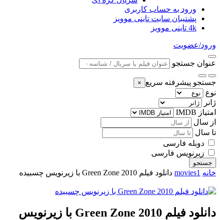
ورود به حساب کاربری
پشتیبان سایت تاینی موویز
4k تاینی موویز
ورود/عضویت
عنوان جستجو
جستجو پیشرفته سریع
×
نوع
ژانر
امتیاز IMDB
از سال
تا سال
دوبله فارسی
زیرنویس فارسی
جستجو
خانه
movies1
دانلود فیلم Green Zone 2010 با زیرنویس چسبیده
دانلود فیلم Green Zone 2010 با زیرنویس