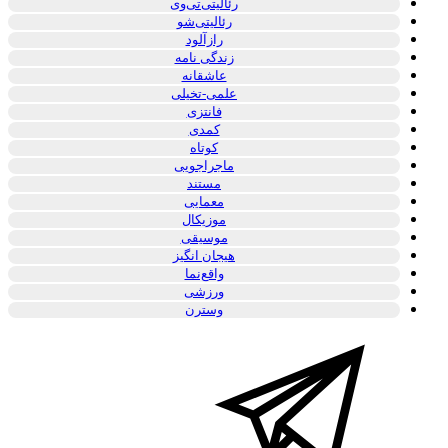
رئالیتی‌تی‌وی
رئالیتی‌شو
رازآلود
زندگی نامه
عاشقانه
علمی-تخیلی
فانتزی
کمدی
کوتاه
ماجراجویی
مستند
معمایی
موزیکال
موسیقی
هیجان انگیز
واقع‌نما
ورزشی
وسترن