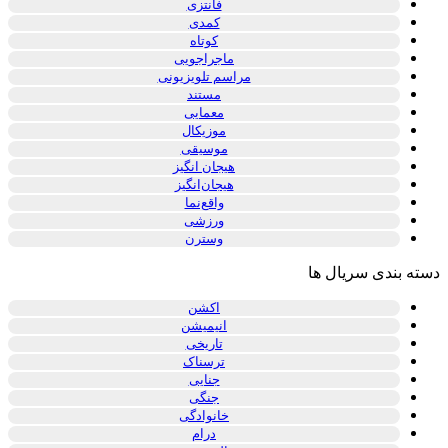
فانتزی
کمدی
کوتاه
ماجراجویی
مراسم تلویزیونی
مستند
معمایی
موزیکال
موسیقی
هیجان انگیز
هیجان‌انگیز
واقع‌نما
ورزشی
وسترن
دسته بندی سریال ها
اکشن
انیمیشن
تاریخی
ترسناک
جنایی
جنگی
خانوادگی
درام