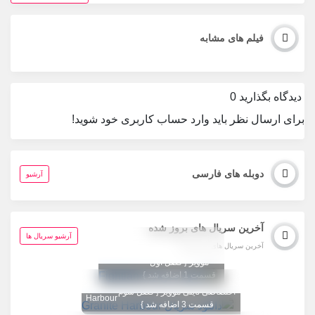
فیلم های مشابه
دیدگاه بگذارید
0
برای ارسال نظر باید وارد حساب کاربری خود شوید!
دوبله های فارسی
آرشیو
آخرین سریال های بروز شده
تگ تصویر عوض شد
آرشیو سریال ها
آخرین سریال های بروز شده
1080 اختصاصی تاینی
Fightland
موویز { فصل اول
قسمت 1 اضافه شد }
تگ تصویر عوض شد 1080
Granite
اختصاصی تاینی موویز { فصل سوم
Harbour
قسمت 3 اضافه شد }