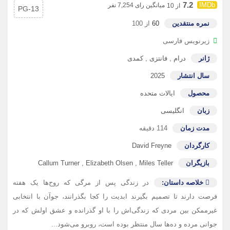
7.2
میانگین رای 7,254 نفر
از 10
PG-13
نمره منتقدین
60
از 100
زیرنویس فارسی
ژانر
درام
,
فانتزی
,
کمدی
سال انتشار
2025
محصول
ایالات متحده
زبان
انگلیسی
مدت زمان
114 دقیقه
کارگردان
David Freyne
بازیگران
Miles Teller
,
Elizabeth Olsen
,
Callum Turner
خلاصه داستان:
در زندگی پس از مرگی که روح‌ها یک هفته
فرصت دارند تا تصمیم بگیرند ابدیت را کجا بگذرانند، جوآن با انتخابی
غیرممکن بین مردی که زندگی‌اش را با او گذرانده و عشق اولش که در
جوانی مرده و ده‌ها سال منتظر بوده است، روبرو می‌شود...