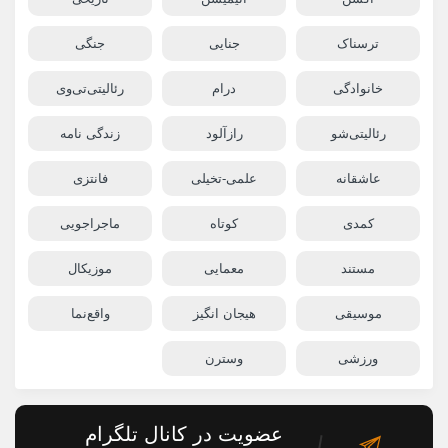
ترسناک
جنایی
جنگی
خانوادگی
درام
رئالیتی‌تی‌وی
رئالیتی‌شو
رازآلود
زندگی نامه
عاشقانه
علمی-تخیلی
فانتزی
کمدی
کوتاه
ماجراجویی
مستند
معمایی
موزیکال
موسیقی
هیجان انگیز
واقع‌نما
ورزشی
وسترن
عضویت در کانال تلگرام