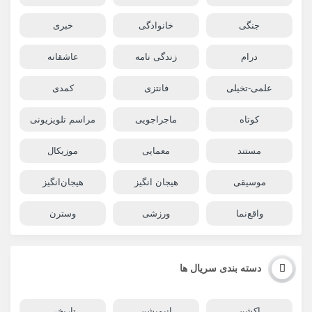
جنگی
خانوادگی
خبری
درام
زندگی نامه
عاشقانه
علمی-تخیلی
فانتزی
کمدی
کوتاه
ماجراجویی
مراسم تلویزیونی
مستند
معمایی
موزیکال
موسیقی
هیجان انگیز
هیجان‌انگیز
واقع‌نما
ورزشی
وسترن
دسته بندی سریال ها
اکشن
انیمیشن
تاریخی