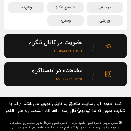
موسیقی
هیجان انگیز
واقع‌نما
ورزشی
وسترن
عضویت در کانال تلگرام
TELEGRAM CHANNEL
مشاهده در اینستاگرام
INSTAGRAM PAGE
کلیه حقوق این سایت متعلق به تاینی موویز می‌باشد. {خدایا
شکرت بدون تو ما نبودیم} قال رسول الله اناء الشمس و علی القمر
تاینی موویز , دانلود فیلم , دانلود سریال , دانلود فیلم و سریال بدون سانسور و حذفیات با
زیرنویس فارسی چسبیده , دانلود رایگان فیلم جدید , دانلود دوبله فارسی فیلم و سریال ,