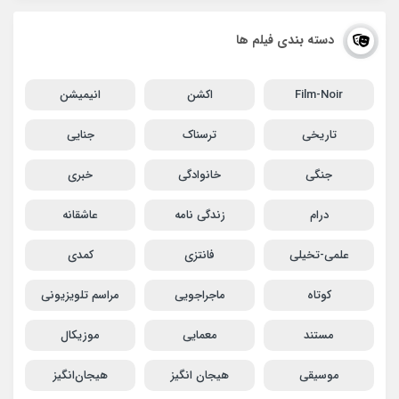
دسته بندی فیلم ها
Film-Noir
اکشن
انیمیشن
تاریخی
ترسناک
جنایی
جنگی
خانوادگی
خبری
درام
زندگی نامه
عاشقانه
علمی-تخیلی
فانتزی
کمدی
کوتاه
ماجراجویی
مراسم تلویزیونی
مستند
معمایی
موزیکال
موسیقی
هیجان انگیز
هیجان‌انگیز