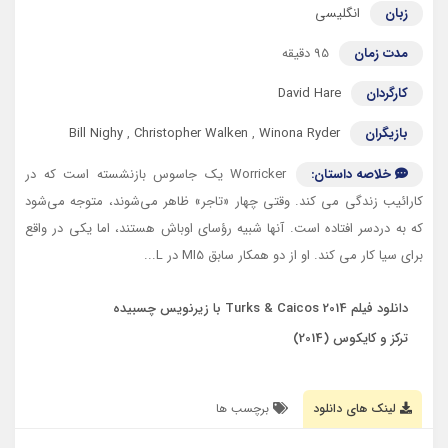
زبان
انگلیسی
مدت زمان
95 دقیقه
کارگردان
David Hare
بازیگران
Winona Ryder
,
Christopher Walken
,
Bill Nighy
خلاصه داستان:
Worricker یک جاسوس بازنشسته است که در
کارائیب زندگی می کند. وقتی چهار «تاجر» ظاهر می‌شوند، متوجه می‌شود
که به دردسر افتاده است. آنها شبیه رؤسای اوباش هستند، اما یکی در واقع
برای سیا کار می کند. او از دو همکار سابق MI5 در L...
دانلود فیلم Turks & Caicos 2014 با زیرنویس چسبیده
ترکز و کایکوس (2014)
لینک های دانلود
برچسب ها