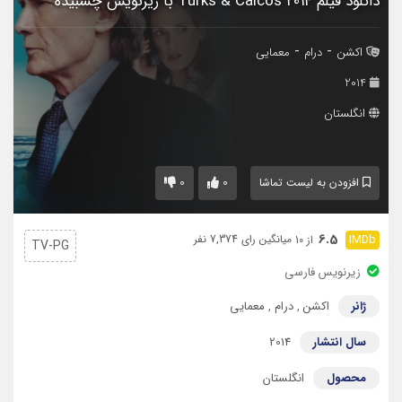
دانلود فیلم Turks & Caicos 2014 با زیرنویس چسبیده
-
-
اکشن
درام
معمایی
2014
انگلستان
0
0
افزودن به لیست تماشا
6.5
میانگین رای 7,374 نفر
از 10
TV-PG
زیرنویس فارسی
ژانر
اکشن
,
درام
,
معمایی
سال انتشار
2014
محصول
انگلستان