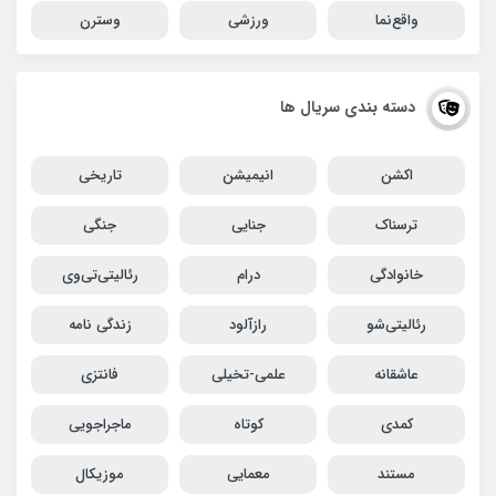
واقع‌نما
ورزشی
وسترن
دسته بندی سریال ها
اکشن
انیمیشن
تاریخی
ترسناک
جنایی
جنگی
خانوادگی
درام
رئالیتی‌تی‌وی
رئالیتی‌شو
رازآلود
زندگی نامه
عاشقانه
علمی-تخیلی
فانتزی
کمدی
کوتاه
ماجراجویی
مستند
معمایی
موزیکال