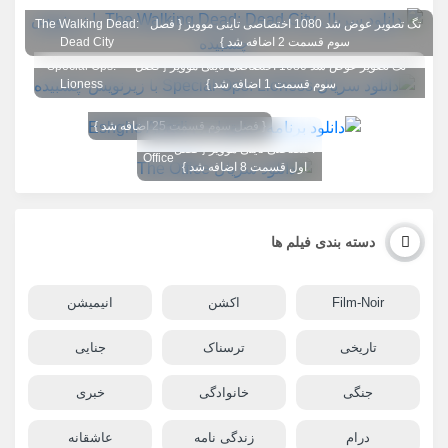
تگ تصویر عوض شد 1080 اختصاصی تاینی موویز { فصل
The Walking Dead:
سوم قسمت 2 اضافه شد }
Dead City
تگ تصویر عوض شد 1080 اختصاصی تاینی موویز { فصل
Special Ops:
سوم قسمت 1 اضافه شد }
Lioness
{ فصل سوم قسمت 25 اضافه شد }
تگ تصویر عوض شد 1080
The
اختصاصی تاینی موویز { فصل
Office
اول قسمت 8 اضافه شد }
دسته بندی فیلم ها
Film-Noir
اکشن
انیمیشن
تاریخی
ترسناک
جنایی
جنگی
خانوادگی
خبری
درام
زندگی نامه
عاشقانه