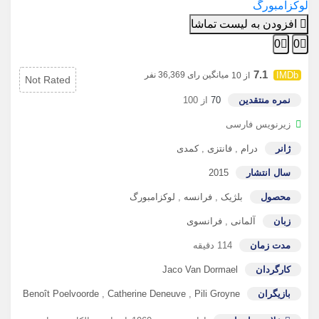
لوکزامبورگ
افزودن به لیست تماشا
0
0
7.1
میانگین رای 36,369 نفر
از 10
Not Rated
نمره منتقدین
70
از 100
زیرنویس فارسی
ژانر
درام
,
فانتزی
,
کمدی
سال انتشار
2015
محصول
بلژیک
,
فرانسه
,
لوکزامبورگ
زبان
آلمانی
,
فرانسوی
مدت زمان
114 دقیقه
کارگردان
Jaco Van Dormael
بازیگران
Pili Groyne
,
Catherine Deneuve
,
Benoît Poelvoorde