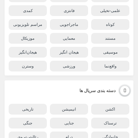
علمی-تخیلی
فانتزی
کمدی
کوتاه
ماجراجویی
مراسم تلویزیونی
مستند
معمایی
موزیکال
موسیقی
هیجان انگیز
هیجان‌انگیز
واقع‌نما
ورزشی
وسترن
دسته بندی سریال ها
اکشن
انیمیشن
تاریخی
ترسناک
جنایی
جنگی
خانوادگی
درام
رئالیتی‌تی‌وی