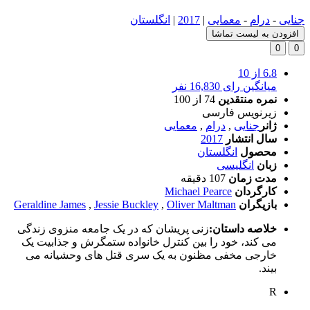
جنایی
-
درام
-
معمایی
|
2017
|
انگلستان
افزودن به لیست تماشا
0
0
6.8
از 10
میانگین رای 16,830 نفر
نمره منتقدین
74
از 100
زیرنویس فارسی
ژانر
جنایی
,
درام
,
معمایی
سال انتشار
2017
محصول
انگلستان
زبان
انگلیسی
مدت زمان
107 دقیقه
کارگردان
Michael Pearce
بازیگران
Oliver Maltman
,
Jessie Buckley
,
Geraldine James
خلاصه داستان:
زنی پریشان که در یک جامعه منزوی زندگی
می کند، خود را بین کنترل خانواده ستمگرش و جذابیت یک
خارجی مخفی مظنون به یک سری قتل های وحشیانه می
بیند.
R