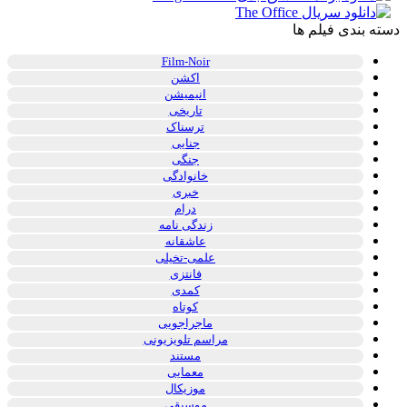
دسته بندی فیلم ها
Film-Noir
اکشن
انیمیشن
تاریخی
ترسناک
جنایی
جنگی
خانوادگی
خبری
درام
زندگی نامه
عاشقانه
علمی-تخیلی
فانتزی
کمدی
کوتاه
ماجراجویی
مراسم تلویزیونی
مستند
معمایی
موزیکال
موسیقی