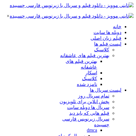
×
خانه
دوبله ها سایت
فیلم زبان اصلی
لیست فیلم ها
کلاسیک
بهترین فیلم های عاشقانه
بهترین فیلم های
عاشقانه
اسکار
کلاسیک
نامزد شده
لیست سریال ها
تمام سریال روز
پخش انلاین برای تلویزیون
سریال ها دوبله سایت
فیلم هایی که باید دید
سریال زیرنویس فارسی
چسبیده
dmca
سریال کره ای