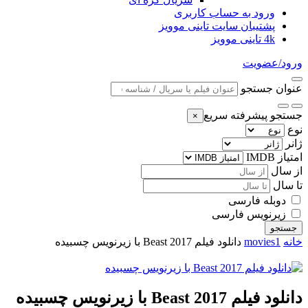
ورود به حساب کاربری
پشتیبان سایت تاینی موویز
4k تاینی موویز
ورود/عضویت
عنوان جستجو
جستجو پیشرفته سریع
×
نوع
ژانر
امتیاز IMDB
از سال
تا سال
دوبله فارسی
زیرنویس فارسی
جستجو
خانه
movies1
دانلود فیلم Beast 2017 با زیرنویس چسبیده
دانلود فیلم Beast 2017 با زیرنویس چسبیده