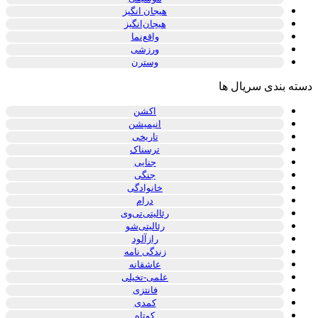
هیجان انگیز
هیجان‌انگیز
واقع‌نما
ورزشی
وسترن
دسته بندی سریال ها
اکشن
انیمیشن
تاریخی
ترسناک
جنایی
جنگی
خانوادگی
درام
رئالیتی‌تی‌وی
رئالیتی‌شو
رازآلود
زندگی نامه
عاشقانه
علمی-تخیلی
فانتزی
کمدی
کوتاه