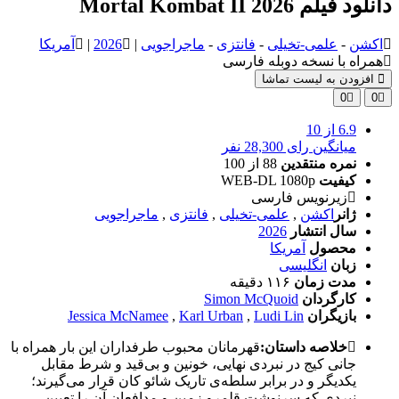
دانلود فیلم Mortal Kombat II 2026
اکشن
-
علمی-تخیلی
-
فانتزی
-
ماجراجویی
|
2026
|
آمریکا
همراه با نسخه دوبله فارسی
افزودن به لیست تماشا
0
0
6.9
از 10
میانگین رای 28,300 نفر
نمره منتقدین
88
از 100
کیفیت
WEB-DL 1080p
زیرنویس فارسی
ژانر
اکشن
,
علمی-تخیلی
,
فانتزی
,
ماجراجویی
سال انتشار
2026
محصول
آمریکا
زبان
انگلیسی
مدت زمان
۱۱۶ دقیقه
کارگردان
Simon McQuoid
بازیگران
Ludi Lin
,
Karl Urban
,
Jessica McNamee
خلاصه داستان:
قهرمانان محبوب طرفداران این بار همراه با
جانی کیج در نبردی نهایی، خونین و بی‌قید و شرط مقابل
یکدیگر و در برابر سلطه‌ی تاریک شائو کان قرار می‌گیرند؛
نبردی که سرنوشت قلمرو زمین و مدافعان آن را تعیین