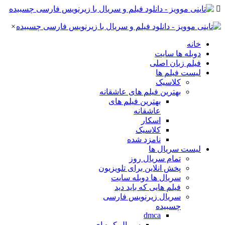
×
خانه
دوبله ها سایت
فیلم زبان اصلی
لیست فیلم ها
کلاسیک
بهترین فیلم های عاشقانه
بهترین فیلم های
عاشقانه
اسکار
کلاسیک
نامزد شده
لیست سریال ها
تمام سریال روز
پخش انلاین برای تلویزیون
سریال ها دوبله سایت
فیلم هایی که باید دید
سریال زیرنویس فارسی
چسبیده
dmca
سریال کره ای