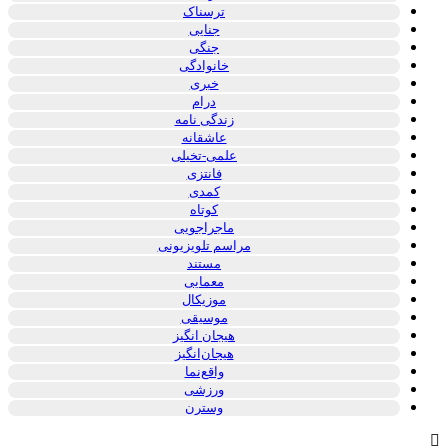
ترسناک
جنایی
جنگی
خانوادگی
خبری
درام
زندگی نامه
عاشقانه
علمی-تخیلی
فانتزی
کمدی
کوتاه
ماجراجویی
مراسم تلویزیونی
مستند
معمایی
موزیکال
موسیقی
هیجان انگیز
هیجان‌انگیز
واقع‌نما
ورزشی
وسترن