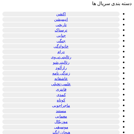
دسته بندی سریال ها
اکشن
انیمیشن
تاریخی
ترسناک
جنایی
جنگی
خانوادگی
درام
رئالیتی‌تی‌وی
رئالیتی‌شو
رازآلود
زندگی نامه
عاشقانه
علمی-تخیلی
فانتزی
کمدی
کوتاه
ماجراجویی
مستند
معمایی
موزیکال
موسیقی
هیجان انگیز