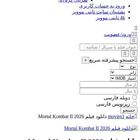
ورود به حساب کاربری
پشتیبان سایت تاینی موویز
4k تاینی موویز
ورود/عضویت
عنوان
جستجو
جستجو پیشرفته سریع
×
نوع
ژانر
امتیاز
IMDB
از
سال
تا
سال
دوبله فارسی
زیرنویس فارسی
جستجو
خانه
movies1
دانلود فیلم Mortal Kombat II 2026