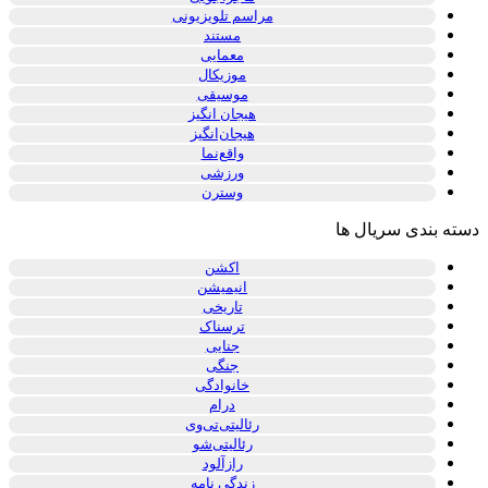
مراسم تلویزیونی
مستند
معمایی
موزیکال
موسیقی
هیجان انگیز
هیجان‌انگیز
واقع‌نما
ورزشی
وسترن
دسته بندی سریال ها
اکشن
انیمیشن
تاریخی
ترسناک
جنایی
جنگی
خانوادگی
درام
رئالیتی‌تی‌وی
رئالیتی‌شو
رازآلود
زندگی نامه