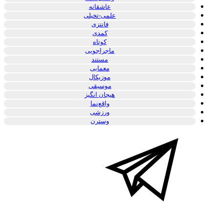
عاشقانه
علمی-تخیلی
فانتزی
کمدی
کوتاه
ماجراجویی
مستند
معمایی
موزیکال
موسیقی
هیجان انگیز
واقع‌نما
ورزشی
وسترن