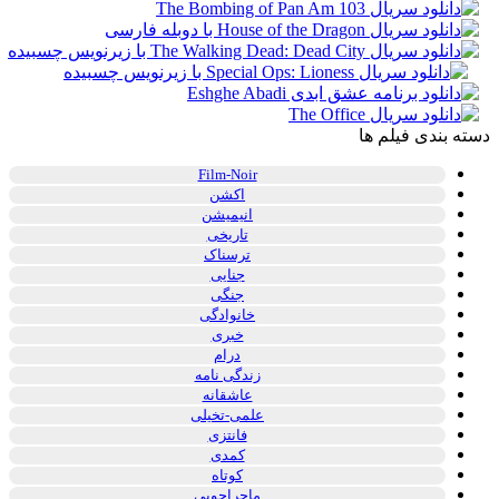
دسته بندی فیلم ها
Film-Noir
اکشن
انیمیشن
تاریخی
ترسناک
جنایی
جنگی
خانوادگی
خبری
درام
زندگی نامه
عاشقانه
علمی-تخیلی
فانتزی
کمدی
کوتاه
ماجراجویی