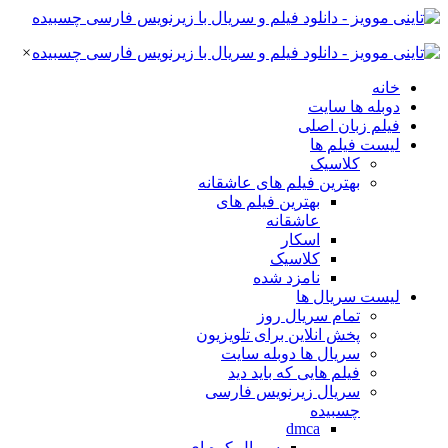
×
خانه
دوبله ها سایت
فیلم زبان اصلی
لیست فیلم ها
کلاسیک
بهترین فیلم های عاشقانه
بهترین فیلم های
عاشقانه
اسکار
کلاسیک
نامزد شده
لیست سریال ها
تمام سریال روز
پخش انلاین برای تلویزیون
سریال ها دوبله سایت
فیلم هایی که باید دید
سریال زیرنویس فارسی
چسبیده
dmca
سریال کره ای