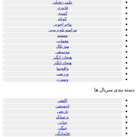
علمی-تخیلی
فانتزی
کمدی
کوتاه
ماجراجویی
مراسم تلویزیونی
مستند
معمایی
موزیکال
موسیقی
هیجان انگیز
هیجان‌انگیز
واقع‌نما
ورزشی
وسترن
دسته بندی سریال ها
اکشن
انیمیشن
تاریخی
ترسناک
جنایی
جنگی
خانوادگی