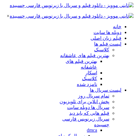
×
خانه
دوبله ها سایت
فیلم زبان اصلی
لیست فیلم ها
کلاسیک
بهترین فیلم های عاشقانه
بهترین فیلم های
عاشقانه
اسکار
کلاسیک
نامزد شده
لیست سریال ها
تمام سریال روز
پخش انلاین برای تلویزیون
سریال ها دوبله سایت
فیلم هایی که باید دید
سریال زیرنویس فارسی
چسبیده
dmca
سریال کره ای