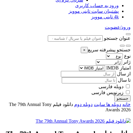
ورود به حساب کاربری
پشتیبان سایت تاینی موویز
4k تاینی موویز
ورود/عضویت
عنوان جستجو
جستجو پیشرفته سریع
×
نوع
ژانر
امتیاز IMDB
از سال
تا سال
دوبله فارسی
زیرنویس فارسی
جستجو
خانه
دوبله ها سایت
دوبله دوم
دانلود فیلم The 79th Annual Tony
Awards 2026