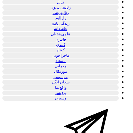
درام
رئالیتی‌تی‌وی
رئالیتی‌شو
رازآلود
زندگی نامه
عاشقانه
علمی-تخیلی
فانتزی
کمدی
کوتاه
ماجراجویی
مستند
معمایی
موزیکال
موسیقی
هیجان انگیز
واقع‌نما
ورزشی
وسترن