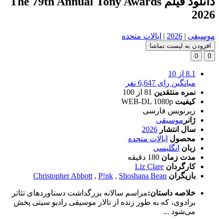
دانلود فیلم The 79th Annual Tony Awards
2026
موسیقی
|
2026
|
ایالات متحده
افزودن به لیست تماشا
0
0
8.1
از 10
میانگین رای 6,647 نفر
نمره منتقدین
81
از 100
کیفیت
WEB-DL 1080p
زیرنویس فارسی
ژانر
موسیقی
سال انتشار
2026
محصول
ایالات متحده
زبان
انگلیسی
مدت زمان
180 دقیقه
کارگردان
Liz Clare
بازیگران
Shoshana Bean
,
P!nk
,
Christopher Abbott
خلاصه داستان:
مراسم سالانه بزرگداشت دستاوردهای تئاتر
برادوی، که به طور زنده از تالار موسیقی رادیو سیتی پخش
می‌شود ...