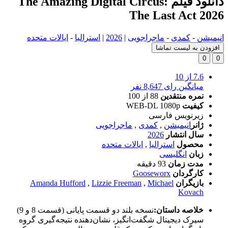
دانلود فیلم The Amazing Digital Circus:
The Last Act 2026
انیمیشن
-
کمدی
-
ماجراجویی
|
2026
|
استرالیا
-
ایالات متحده
افزودن به لیست تماشا
0
0
7.6
از 10
میانگین رای 8,647 نفر
نمره منتقدین
88
از 100
کیفیت
WEB-DL 1080p
زیرنویس فارسی
ژانر
انیمیشن
,
کمدی
,
ماجراجویی
سال انتشار
2026
محصول
استرالیا
,
ایالات متحده
زبان
انگلیسی
مدت زمان
93 دقیقه
کارگردان
Gooseworx
بازیگران
Michael
,
Lizzie Freeman
,
Amanda Hufford
Kovach
خلاصه داستان:
نسخه بلند دو قسمت پایانی (قسمت 8 و 9)
سیرک دیجیتال شگفت‌انگیز، نشان‌دهنده نتیجه‌گیری گروه