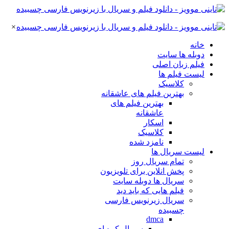
×
خانه
دوبله ها سایت
فیلم زبان اصلی
لیست فیلم ها
کلاسیک
بهترین فیلم های عاشقانه
بهترین فیلم های
عاشقانه
اسکار
کلاسیک
نامزد شده
لیست سریال ها
تمام سریال روز
پخش انلاین برای تلویزیون
سریال ها دوبله سایت
فیلم هایی که باید دید
سریال زیرنویس فارسی
چسبیده
dmca
سریال کره ای