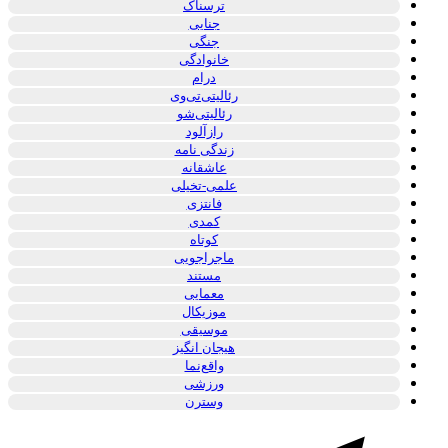
ترسناک
جنایی
جنگی
خانوادگی
درام
رئالیتی‌تی‌وی
رئالیتی‌شو
رازآلود
زندگی نامه
عاشقانه
علمی-تخیلی
فانتزی
کمدی
کوتاه
ماجراجویی
مستند
معمایی
موزیکال
موسیقی
هیجان انگیز
واقع‌نما
ورزشی
وسترن