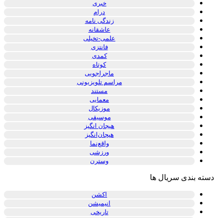
خبری
درام
زندگی نامه
عاشقانه
علمی-تخیلی
فانتزی
کمدی
کوتاه
ماجراجویی
مراسم تلویزیونی
مستند
معمایی
موزیکال
موسیقی
هیجان انگیز
هیجان‌انگیز
واقع‌نما
ورزشی
وسترن
دسته بندی سریال ها
اکشن
انیمیشن
تاریخی