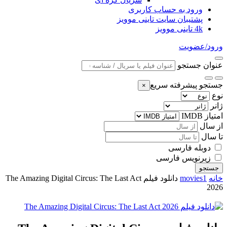
ورود به حساب کاربری
پشتیبان سایت تاینی موویز
4k تاینی موویز
ورود/عضویت
عنوان جستجو
جستجو پیشرفته سریع
×
نوع
ژانر
امتیاز IMDB
از سال
تا سال
دوبله فارسی
زیرنویس فارسی
جستجو
خانه
movies1
دانلود فیلم The Amazing Digital Circus: The Last Act
2026