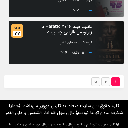
درام
عاشقانه
کمدی
2025
دانلود فیلم Heretic 2024 با
IMDB
زیرنویس فارسی چسبیده
7.3
/
ترسناک
هیجان انگیز
111 دقیقه
2024
2
1
کلیه حقوق این سایت متعلق به تاینی موویز می‌باشد. {خدایا
شکرت بدون تو ما نبودیم} قال رسول الله اناء الشمس و علی القمر
تاینی موویز , دانلود فیلم , دانلود سریال , دانلود فیلم و سریال بدون سانسور و حذفیات با