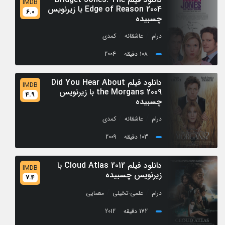
IMDB
Edge of Reason 2004 با زیرنویس
6.0
چسبیده
/
/
درام
عاشقانه
کمدی
108 دقیقه
2004
دانلود فیلم Did You Hear About
IMDB
the Morgans 2009 با زیرنویس
4.9
چسبیده
/
/
درام
عاشقانه
کمدی
103 دقیقه
2009
دانلود فیلم Cloud Atlas 2012 با
IMDB
زیرنویس چسبیده
7.4
/
/
درام
علمی-تخیلی
معمایی
172 دقیقه
2012