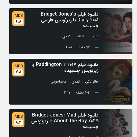
دانلود فیلم Bridget Jones’s
IMDB
Diary 2001 با زیرنویس فارسی
6.8
چسبیده
/
/
درام
عاشقانه
کمدی
97 دقیقه
2001
دانلود فیلم Paddington 2 2017 با
IMDB
زیرنویس چسبیده
7.8
/
/
خانوادگی
کمدی
ماجراجویی
103 دقیقه
2017
دانلود فیلم Bridget Jones: Mad
IMDB
About the Boy 2025 با زیرنویس
8.2
چسبیده
/
/