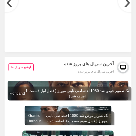
›
‹
آخرین سریال های بروز شده
آرشیو سریال ها
آخرین سریال های بروز شده
تگ تصویر عوض شد 1080 اختصاصی تاینی موویز { فصل اول قسمت 1
Fightland
اضافه شد }
تگ تصویر عوض شد 1080 اختصاصی تاینی
Granite
موویز { فصل سوم قسمت 3 اضافه شد }
Harbour