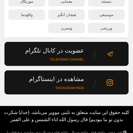
مستند
معمایی
موزیکال
موسیقی
هیجان انگیز
واقع‌نما
ورزشی
وسترن
عضویت در کانال تلگرام
TELEGRAM CHANNEL
مشاهده در اینستاگرام
INSTAGRAM PAGE
کلیه حقوق این سایت متعلق به تاینی موویز می‌باشد. {خدایا شکرت
بدون تو ما نبودیم} قال رسول الله اناء الشمس و علی القمر
تاینی موویز , دانلود فیلم , دانلود سریال , دانلود فیلم و سریال بدون سانسور و حذفیات با