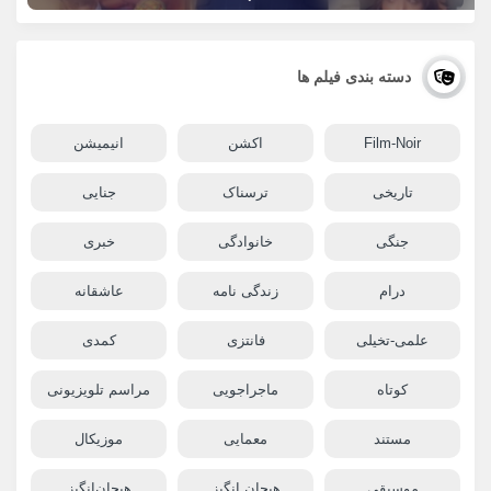
دسته بندی فیلم ها
Film-Noir
اکشن
انیمیشن
تاریخی
ترسناک
جنایی
جنگی
خانوادگی
خبری
درام
زندگی نامه
عاشقانه
علمی-تخیلی
فانتزی
کمدی
کوتاه
ماجراجویی
مراسم تلویزیونی
مستند
معمایی
موزیکال
موسیقی
هیجان انگیز
هیجان‌انگیز