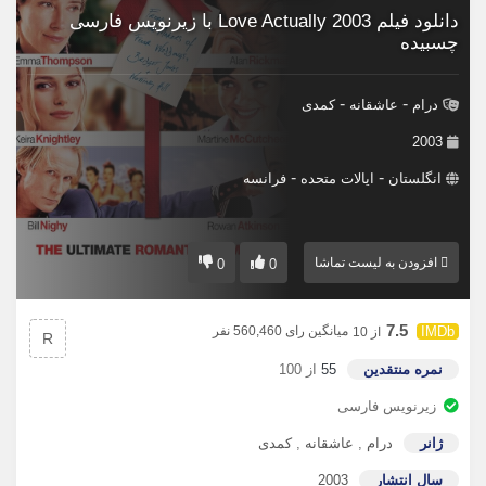
دانلود فیلم Love Actually 2003 با زیرنویس فارسی
چسبیده
-
-
درام
عاشقانه
کمدی
2003
-
-
انگلستان
ایالات متحده
فرانسه
افزودن به لیست تماشا
0
0
7.5
میانگین رای 560,460 نفر
از 10
R
نمره منتقدین
55
از 100
زیرنویس فارسی
ژانر
درام
,
عاشقانه
,
کمدی
سال انتشار
2003