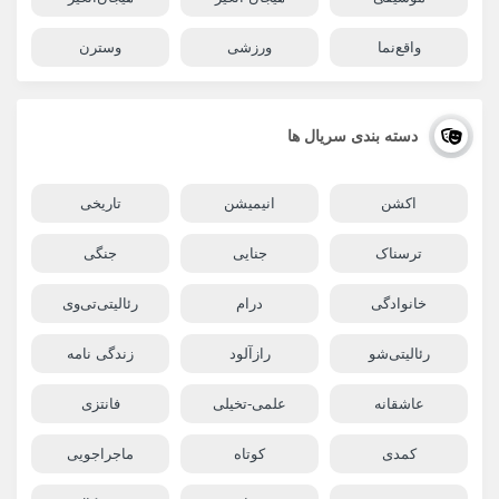
واقع‌نما
ورزشی
وسترن
دسته بندی سریال ها
اکشن
انیمیشن
تاریخی
ترسناک
جنایی
جنگی
خانوادگی
درام
رئالیتی‌تی‌وی
رئالیتی‌شو
رازآلود
زندگی نامه
عاشقانه
علمی-تخیلی
فانتزی
کمدی
کوتاه
ماجراجویی