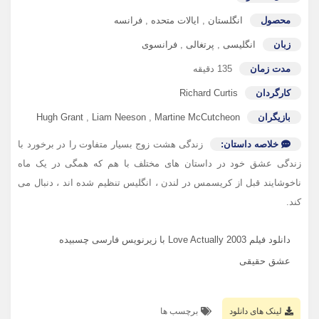
محصول
انگلستان
,
ایالات متحده
,
فرانسه
زبان
انگلیسی
,
پرتغالی
,
فرانسوی
مدت زمان
135 دقیقه
کارگردان
Richard Curtis
بازیگران
Martine McCutcheon
,
Liam Neeson
,
Hugh Grant
خلاصه داستان:
زندگی هشت زوج بسیار متفاوت را در برخورد با
زندگی عشق خود در داستان های مختلف با هم که همگی در یک ماه
ناخوشایند قبل از کریسمس در لندن ، انگلیس تنظیم شده اند ، دنبال می
کند.
دانلود فیلم Love Actually 2003 با زیرنویس فارسی چسبیده
عشق حقیقی
لینک های دانلود
برچسب ها