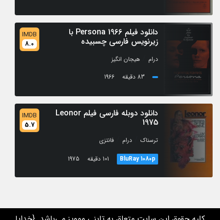
دانلود فیلم Persona 1966 با
IMDB
زیرنویس فارسی چسبیده
8.0
/
درام
هیجان انگیز
83 دقیقه
1966
دانلود دوبله فارسی فیلم Leonor
IMDB
1975
5.7
/
/
ترسناک
درام
فانتزی
BluRay 1080p
101 دقیقه
1975
کلیه حقوق این سایت متعلق به تاینی موویز می‌باشد. {خدایا