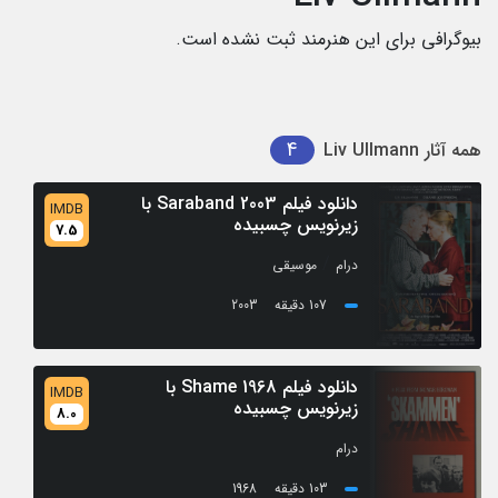
بیوگرافی برای این هنرمند ثبت نشده است.
4
همه آثار
Liv Ullmann
دانلود فیلم Saraband 2003 با
IMDB
زیرنویس چسبیده
7.5
/
درام
موسیقی
107 دقیقه
2003
دانلود فیلم Shame 1968 با
IMDB
زیرنویس چسبیده
8.0
درام
103 دقیقه
1968