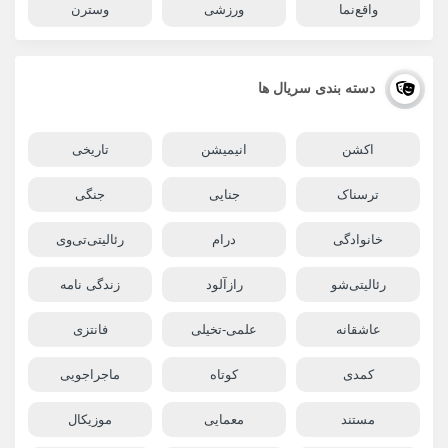
واقع‌نما
ورزشی
وسترن
دسته بندی سریال ها
اکشن
انیمیشن
تاریخی
ترسناک
جنایی
جنگی
خانوادگی
درام
رئالیتی‌تی‌وی
رئالیتی‌شو
رازآلود
زندگی نامه
عاشقانه
علمی-تخیلی
فانتزی
کمدی
کوتاه
ماجراجویی
مستند
معمایی
موزیکال