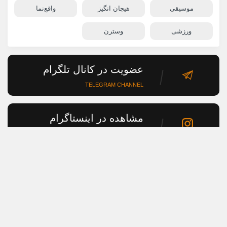
موسیقی
هیجان انگیز
واقع‌نما
ورزشی
وسترن
عضویت در کانال تلگرام
TELEGRAM CHANNEL
مشاهده در اینستاگرام
INSTAGRAM PAGE
کلیه حقوق این سایت متعلق به تاینی موویز می‌باشد. {خدایا شکرت
بدون تو ما نبودیم} قال رسول الله اناء الشمس و علی القمر
تاینی موویز , دانلود فیلم , دانلود سریال , دانلود فیلم و سریال بدون سانسور و حذفیات با
زیرنویس فارسی چسبیده , دانلود رایگان فیلم جدید , دانلود دوبله فارسی فیلم و سریال ,