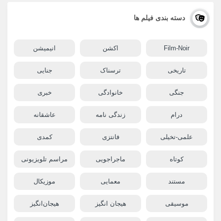
دسته بندی فیلم ها
Film-Noir
اکشن
انیمیشن
تاریخی
ترسناک
جنایی
جنگی
خانوادگی
خبری
درام
زندگی نامه
عاشقانه
علمی-تخیلی
فانتزی
کمدی
کوتاه
ماجراجویی
مراسم تلویزیونی
مستند
معمایی
موزیکال
موسیقی
هیجان انگیز
هیجان‌انگیز