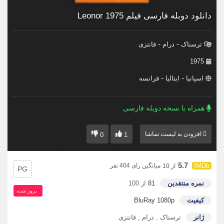
دانلود دوبله فارسی فیلم Leonor 1975
-
-
ترسناک
درام
فانتزی
1975
-
-
اسپانیا
ایتالیا
فرانسه
همراه با نسخه دوبله فارسی
افزودن به لیست تماشا
0
1
5.7
میانگین رای 404 نفر
از 10
PG
نمره منتقدین
81
از 100
بروز‌ شده
کیفیت
BluRay 1080p
ژانر
ترسناک
,
درام
,
فانتزی