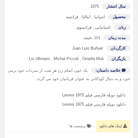
سال انتشار
1975
محصول
اسپانیا
,
ایتالیا
,
فرانسه
زبان
اسپانیایی
,
فرانسوی
مدت زمان
101 دقیقه
کارگردان
Juan Luis Buñuel
بازیگران
Ornella Muti
,
Michel Piccoli
,
Liv Ullmann
خلاصه داستان:
یک خون آشام زن هر شب از سرداب خود برمی
خیزد و به دنبال کودکانی به عنوان قربانیان خود می گردد.
دانلود دوبله فارسی فیلم Leonor 1975
دانلود دوبله فارسی فیلم Leonor 1975
لینک های دانلود
برچسب ها