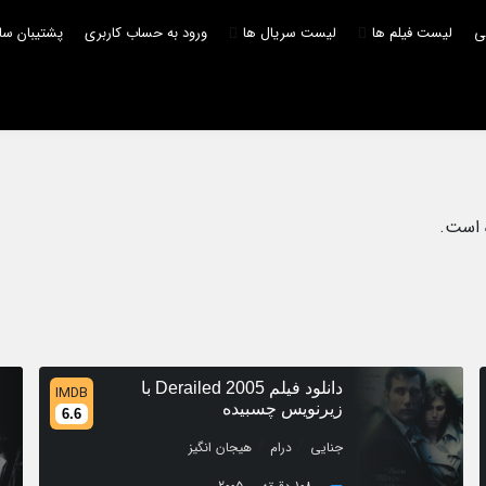
لی
لیست فیلم ها
لیست سریال ها
ورود به حساب کاربری
پشتیبان سا
 است.
دانلود فیلم Derailed 2005 با
IMDB
زیرنویس چسبیده
6.6
/
/
جنایی
درام
هیجان انگیز