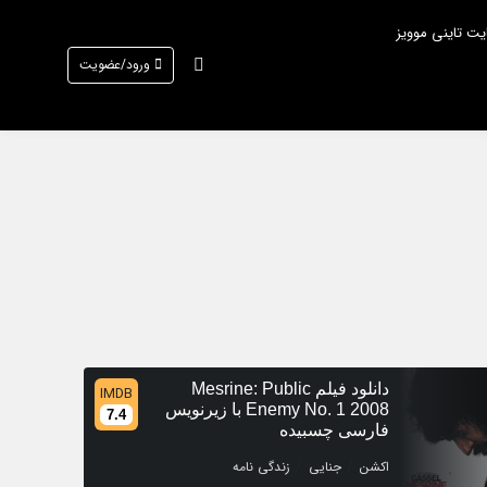
یت تاینی موویز
ورود/عضویت
دانلود فیلم Mesrine: Public
IMDB
Enemy No. 1 2008 با زیرنویس
7.4
فارسی چسبیده
/
/
اکشن
جنایی
زندگی نامه