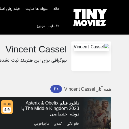
خانه
دوبله ها سایت
فیلم زبان اص
4k تاینی موویز
Vincent Cassel
بیوگرافی برای این هنرمند ثبت نشده
20
همه آثار
Vincent Cassel
دانلود فیلم Asterix & Obelix
IMDB
The Middle Kingdom 2023 با
4.9
دوبله اختصاصی
/
/
خانوادگی
کمدی
ماجراجویی