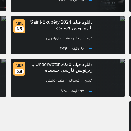
108 دقیقه
2005
دانلود فیلم Saint-Exupéry 2024
IMDB
با زیرنویس چسبیده
6.5
/
/
درام
زندگی نامه
ماجراجویی
98 دقیقه
2024
دانلود فیلم Underwater 2020 با
IMDB
زیرنویس فارسی چسبیده
5.9
/
/
اکشن
ترسناک
علمی-تخیلی
95 دقیقه
2020