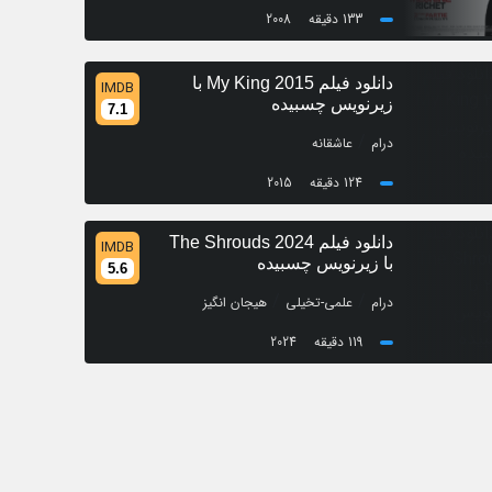
133 دقیقه
2008
دانلود فیلم My King 2015 با
IMDB
زیرنویس چسبیده
7.1
/
درام
عاشقانه
124 دقیقه
2015
دانلود فیلم The Shrouds 2024
IMDB
با زیرنویس چسبیده
5.6
/
/
درام
علمی-تخیلی
هیجان انگیز
119 دقیقه
2024