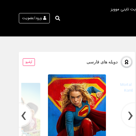
یت تاینی موویز
ورود/عضویت
دوبله های فارسی
آرشیو
›
‹