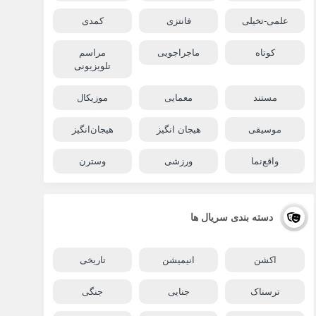
علمی-تخیلی
فانتزی
کمدی
کوتاه
ماجراجویی
مراسم
تلویزیونی
مستند
معمایی
موزیکال
موسیقی
هیجان انگیز
هیجان‌انگیز
واقع‌نما
ورزشی
وسترن
دسته بندی سریال ها
اکشن
انیمیشن
تاریخی
ترسناک
جنایی
جنگی