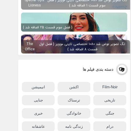
تگ تصویر عوض شد 1080 اختصاصی تاینی موویز { فصل
Special Ops:
سوم قسمت 1 اضافه شد }
Lioness
{ فصل سوم قسمت 25 اضافه شد }
تگ تصویر عوض شد 1080 اختصاصی تاینی موویز { فصل اول
The
قسمت 8 اضافه شد }
Office
دسته بندی فیلم ها
Film-Noir
اکشن
انیمیشن
تاریخی
ترسناک
جنایی
جنگی
خانوادگی
خبری
درام
زندگی نامه
عاشقانه