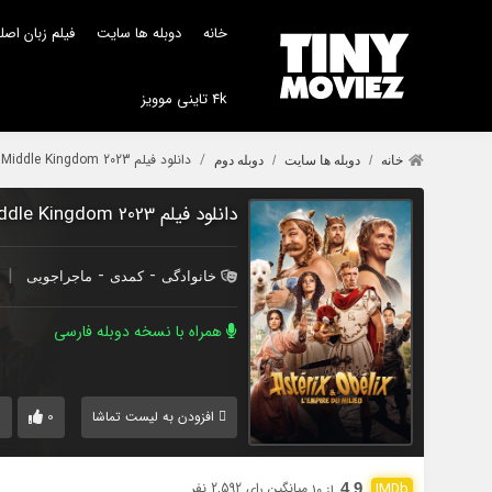
خانه
دوبله ها سایت
فیلم زبان اص
4k تاینی موویز
دانلود فیلم Asterix & Obelix The Middle Kingdom 2023 با دوبله اختصاصی
خانه
دوبله ها سایت
دوبله دوم
دانلود فیلم Asterix & Obelix The Middle Kingdom 2023 با دوبله اختصاصی
|
-
-
خانوادگی
کمدی
ماجراجویی
همراه با نسخه دوبله فارسی
1
0
افزودن به لیست تماشا
میانگین رای 2,592 نفر
4.9
از 10