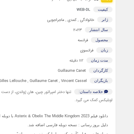
WEB-DL
کیفیت
خانوادگی
,
کمدی
,
ماجراجویی
ژانر
2023
سال انتشار
فرانسه
محصول
فرانسوی
زبان
112 دقیقه
مدت زمان
Guillaume Canet
کارگردان
Gilles Lellouche
,
Guillaume Canet
,
Vincent Cassel
بازیگران
تنها دختر امپراتور چین، هان ژواندی، از د
خلاصه داستان:
اوبلیکس کمک می گیرد.
دانلود فیلم Asterix & Obelix The Middle Kingdom 2023 با دوبله اختصاصی
دلیل بروز رسانی : نسخه دوبله فارسی اضافه شد.
دوبله فارسی فیلم “آستریکس و اوبلیکس: سرزمین میانه”