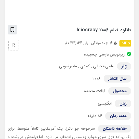
دانلود فیلم Idiocracy 2006
6.5
میانگین رای 213,033 نفر
از 10
R
زیرنویس فارسی چسبیده
ژانر
علمی-تخیلی
,
کمدی
,
ماجراجویی
سال انتشار
2006
محصول
ایالات متحده
زبان
انگلیسی
مدت زمان
84 دقیقه
خلاصه داستان
سرجوخه جو بائرز، یک آمریکایی کاملاً متوسط، برای
یک برنامه فوق سری خواب زمستانی انتخاب می‌شود، اما فراموش می‌شود و