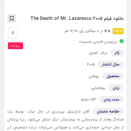
دانلود فیلم The Death of Mr. Lazarescu 2005
7.8
میانگین رای 16,090 نفر
از 10
R
زیرنویس فارسی چسبیده
بروز‌ شده
ژانر
درام
,
کمدی
سال انتشار
2005
محصول
رومانی
زبان
رومانیایی
مدت زمان
153 دقیقه
خلاصه داستان
آقای لازارسکو، پیرمردی در حال مرگ، توسط یک
امدادگر وفادار از بیمارستانی به بیمارستان دیگر منتقل می‌شود، زیرا پزشکان
از عمل جراحی خودداری می‌کنند و هیچ‌کس نمی‌تواند درباره تشخیص آن