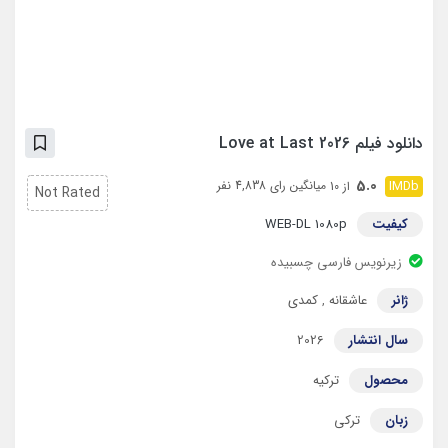
دانلود فیلم Love at Last 2026
5.0
میانگین رای 4,838 نفر
از 10
Not Rated
کیفیت
WEB-DL 1080p
زیرنویس فارسی چسبیده
ژانر
عاشقانه
,
کمدی
سال انتشار
2026
محصول
ترکیه
زبان
ترکی