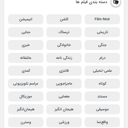
دسته بندی فیلم ها
Film-Noir
اکشن
انیمیشن
تاریخی
ترسناک
جنایی
جنگی
خانوادگی
خبری
درام
زندگی نامه
عاشقانه
علمی-تخیلی
فانتزی
کمدی
کوتاه
ماجراجویی
مراسم تلویزیونی
مستند
معمایی
موزیکال
موسیقی
هیجان انگیز
هیجان‌انگیز
واقع‌نما
ورزشی
وسترن