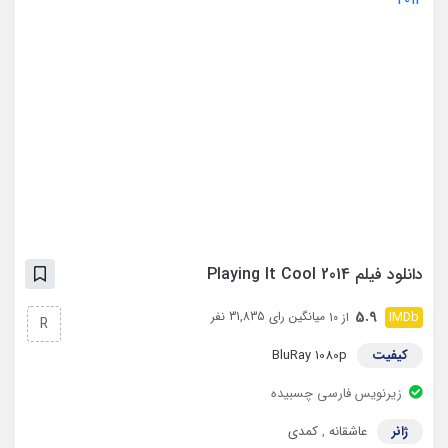
دانلود فیلم Playing It Cool 2014
5.9
میانگین رای 31,835 نفر
از 10
R
کیفیت
BluRay 1080p
زیرنویس فارسی چسبیده
ژانر
عاشقانه
,
کمدی