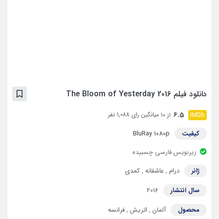
دانلود فیلم The Bloom of Yesterday 2016
6.5
میانگین رای 1,088 نفر
از 10
کیفیت
BluRay 1080p
زیرنویس فارسی چسبیده
ژانر
درام
,
عاشقانه
,
کمدی
سال انتشار
2016
محصول
آلمان
,
اتریش
,
فرانسه