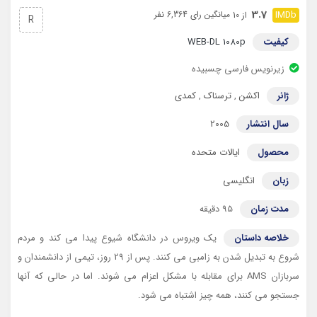
3.7
میانگین رای 6,364 نفر
از 10
R
کیفیت
WEB-DL 1080p
زیرنویس فارسی چسبیده
ژانر
اکشن
,
ترسناک
,
کمدی
سال انتشار
2005
محصول
ایالات متحده
زبان
انگلیسی
مدت زمان
95 دقیقه
خلاصه داستان
یک ویروس در دانشگاه شیوع پیدا می کند و مردم
شروع به تبدیل شدن به زامبی می کنند. پس از 29 روز، تیمی از دانشمندان و
سربازان AMS برای مقابله با مشکل اعزام می شوند. اما در حالی که آنها
جستجو می کنند، همه چیز اشتباه می شود.