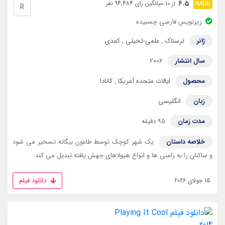
6.5
میانگین رای 94,484 نفر
از 10
R
زیرنویس فارسی چسبیده
ژانر
ترسناک
,
علمی-تخیلی
,
کمدی
سال انتشار
2006
محصول
ایالات متحده آمریکا
,
کانادا
زبان
انگلیسی
مدت زمان
95 دقیقه
خلاصه داستان
یک شهر کوچک توسط طاعون بیگانه تسخیر می شود
و ساکنان را به زامبی ها و انواع هیولاهای جهش یافته تبدیل می کند.
دانلود فیلم
15 جولای 2026