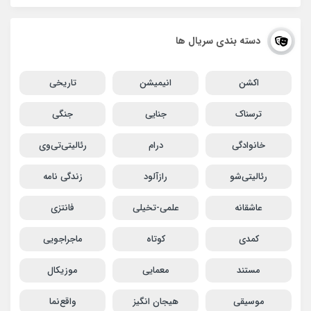
دسته بندی سریال ها
اکشن
انیمیشن
تاریخی
ترسناک
جنایی
جنگی
خانوادگی
درام
رئالیتی‌تی‌وی
رئالیتی‌شو
رازآلود
زندگی نامه
عاشقانه
علمی-تخیلی
فانتزی
کمدی
کوتاه
ماجراجویی
مستند
معمایی
موزیکال
موسیقی
هیجان انگیز
واقع‌نما