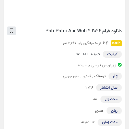
دانلود فیلم Pati Patni Aur Woh 2 2026
6.4
میانگین رای 6,647 نفر
از 10
کیفیت
WEB-DL 1080p
زیرنویس فارسی چسبیده
ژانر
ترسناک
,
کمدی
,
ماجراجویی
سال انتشار
2026
محصول
هند
زبان
هندی
مدت زمان
۱۱۷ دقیقه