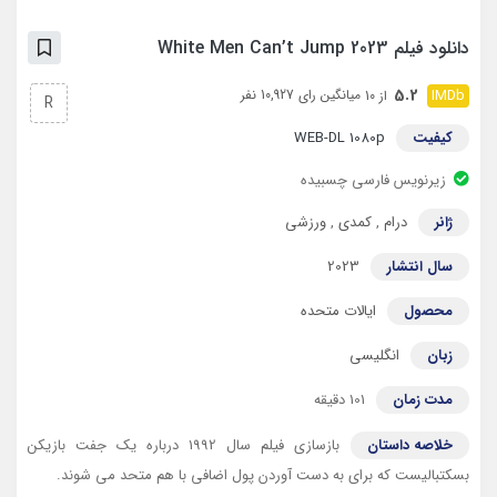
دانلود فیلم White Men Can’t Jump 2023
5.2
میانگین رای 10,927 نفر
از 10
R
کیفیت
WEB-DL 1080p
زیرنویس فارسی چسبیده
ژانر
درام
,
کمدی
,
ورزشی
سال انتشار
2023
محصول
ایالات متحده
زبان
انگلیسی
مدت زمان
101 دقیقه
خلاصه داستان
بازسازی فیلم سال 1992 درباره یک جفت بازیکن
بسکتبالیست که برای به دست آوردن پول اضافی با هم متحد می شوند.