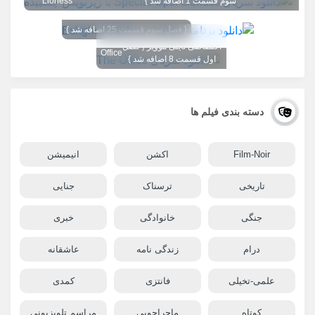
سوم قسمت 1 اضافه شد }
Lioness
{ فصل سوم قسمت 25 اضافه شد }
تگ تصویر عوض شد 1080
The
اختصاصی تاینی موویز { فصل
Office
اول قسمت 8 اضافه شد }
دسته بندی فیلم ها
Film-Noir
اکشن
انیمیشن
تاریخی
ترسناک
جنایی
جنگی
خانوادگی
خبری
درام
زندگی نامه
عاشقانه
علمی-تخیلی
فانتزی
کمدی
کوتاه
ماجراجویی
مراسم تلویزیونی