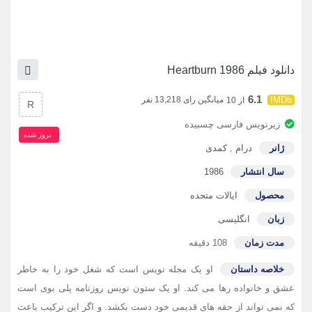
دانلود فیلم Heartburn 1986
6.1
میانگین رای 13,218 نفر
از 10
R
زیرنویس فارسی چسبیده
بروز‌ شده
ژانر
درام
,
کمدی
سال انتشار
1986
محصول
ایالات متحده
زبان
انگلیسی
مدت زمان
108 دقیقه
خلاصه داستان
او یک مجله نویس است که شغل خود را به خاطر
عشق و خانواده رها می کند. او یک ستون نویس روزنامه پلی بوی است
که نمی تواند از حقه های قدیمی خود دست بکشد. و اگر این ترکیب باعث