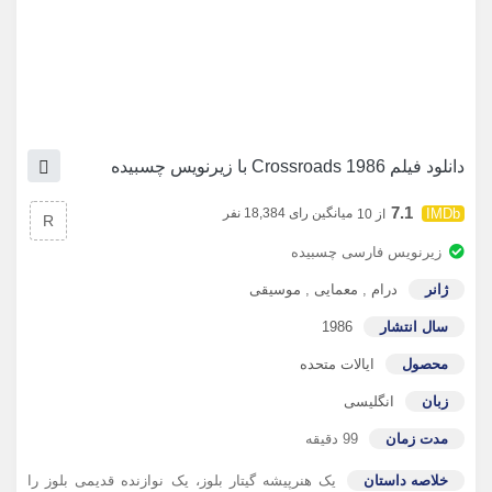
دانلود فیلم Crossroads 1986 با زیرنویس چسبیده
7.1
میانگین رای 18,384 نفر
از 10
R
زیرنویس فارسی چسبیده
ژانر
درام
,
معمایی
,
موسیقی
سال انتشار
1986
محصول
ایالات متحده
زبان
انگلیسی
مدت زمان
99 دقیقه
خلاصه داستان
یک هنرپیشه گیتار بلوز، یک نوازنده قدیمی بلوز را