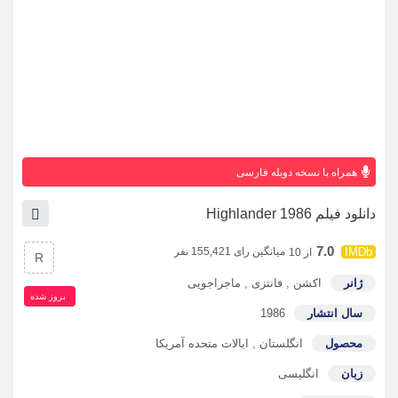
همراه با نسخه دوبله فارسی
دانلود فیلم Highlander 1986
7.0
میانگین رای 155,421 نفر
از 10
R
ژانر
اکشن
,
فانتزی
,
ماجراجویی
بروز‌ شده
سال انتشار
1986
محصول
انگلستان
,
ایالات متحده آمریکا
زبان
انگلیسی