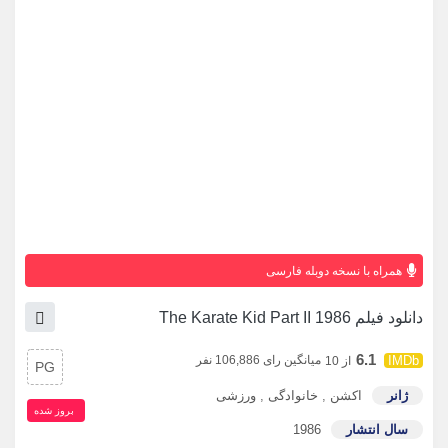
همراه با نسخه دوبله فارسی
دانلود فیلم The Karate Kid Part II 1986
6.1
میانگین رای 106,886 نفر
از 10
PG
ژانر
اکشن
,
خانوادگی
,
ورزشی
بروز‌ شده
سال انتشار
1986