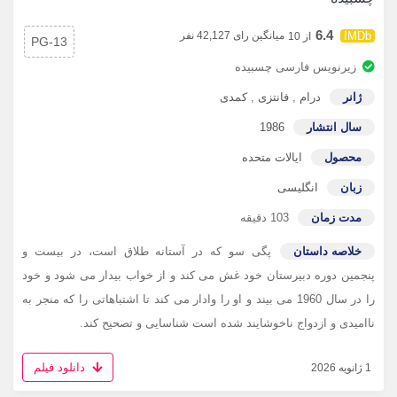
6.4
میانگین رای 42,127 نفر
از 10
PG-13
زیرنویس فارسی چسبیده
ژانر
درام
,
فانتزی
,
کمدی
سال انتشار
1986
محصول
ایالات متحده
زبان
انگلیسی
مدت زمان
103 دقیقه
خلاصه داستان
پگی سو که در آستانه طلاق است، در بیست و
پنجمین دوره دبیرستان خود غش می کند و از خواب بیدار می شود و خود
را در سال 1960 می بیند و او را وادار می کند تا اشتباهاتی را که منجر به
ناامیدی و ازدواج ناخوشایند شده است شناسایی و تصحیح کند.
دانلود فیلم
1 ژانویه 2026