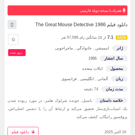
همراه با نسخه دوبله فارسی
دانلود فیلم The Great Mouse Detective 1986
7.1
میانگین رای 57,588 نفر
از 10
G
ژانر
انیمیشن
,
خانوادگی
,
ماجراجویی
بروز‌ شده
سال انتشار
1986
محصول
ایالات متحده
زبان
آلمانی
,
انگلیسی
,
فرانسوی
مدت زمان
74 دقیقه
خلاصه داستان
باسیل، جونده شرلوک هلمز، در مورد ربوده شدن
یک اسباب‌بازی‌ساز تحقیق می‌کند و ارتباط آن را با دشمن اصلی‌اش،
پروفسور راتیگان، کشف می‌کند.
دانلود فیلم
10 اکتبر 2025