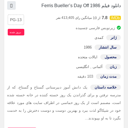
دانلود فیلم Ferris Bueller’s Day Off 1986
7.8
میانگین رای 413,405 نفر
از 10
PG-13
زیرنویس فارسی چسبیده
بروز‌ شده
ژانر
کمدی
سال انتشار
1986
محصول
ایالات متحده
زبان
آلمانی
,
انگلیسی
مدت زمان
103 دقیقه
خلاصه داستان
یک دانش آموز دبیرستانی گستاخ و گستاخ، که از
مدرسه نرفتن و برای گذراندن یک روز خسته کننده در خانه خسته شده
است، مصمم است از یک روز حماسی در اطراف سایت های مورد علاقه
خود در شیکاگو لذت ببرد و بهترین دوست و دوست دخترش را به خدمت
بگیرد تا به او بپیوندند...