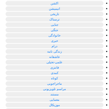
اکشن
انیمیشن
تاریخی
ترسناک
جنایی
جنگی
خانوادگی
خبری
درام
زندگی نامه
عاشقانه
علمی-تخیلی
فانتزی
کمدی
کوتاه
ماجراجویی
مراسم تلویزیونی
مستند
معمایی
موزیکال