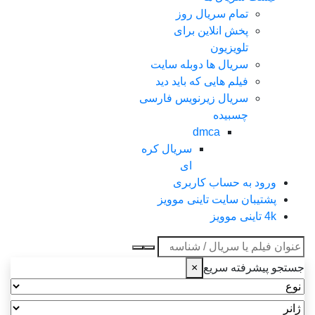
تمام سریال روز
پخش انلاین برای
تلویزیون
سریال ها دوبله سایت
فیلم هایی که باید دید
سریال زیرنویس فارسی
چسبیده
dmca
سریال کره
ای
ورود به حساب کاربری
پشتیبان سایت تاینی موویز
4k تاینی موویز
عنوان جستجو
جستجو پیشرفته سریع
×
نوع
ژانر