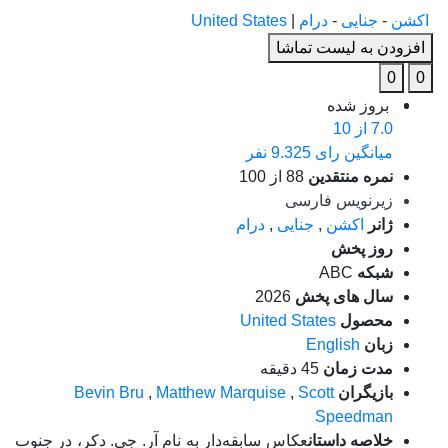
اکشن
-
جنایی
-
درام
|
United States
افزودن به لیست تماشا
0
0
بروز‌ شده
7.0
از 10
میانگین رای 9.325 نفر
نمره منتقدین
88
از
100
زیرنویس فارسی
ژانر
اکشن
,
جنایی
,
درام
روز پخش
شبکه
ABC
سال های پخش
2026
محصول
United States
زبان
English
مدت زمان
45 دقیقه
بازیگران
Scott
,
Matthew Marquise
,
Bevin Bru
Speedman
خلاصه داستان
عکاس سابقه‌دار به نام آر. جی. دکر، در جنوب