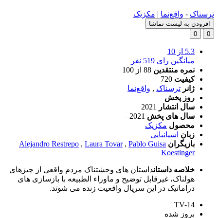
ترسناک
-
واقع‌نما
|
مکزیک
افزودن به لیست تماشا
0
0
5.3
از 10
میانگین رای 519 نفر
نمره منتقدین
88
از
100
کیفیت
720
ژانر
ترسناک
,
واقع‌نما
روز پخش
سال انتشار
2021
سال های پخش
2021–
محصول
مکزیک
زبان
اسپانیایی
بازیگران
Pablo Guisa
,
Laura Tovar
,
Alejandro Restrepo
Koestinger
خلاصه داستان
داستان های وحشتناک مردم واقعی از چیزهای
هولناک، غیرقابل توضیح و ماوراء الطبیعه با بازسازی های
دراماتیک در این سریال واقعیت زنده می شوند.
TV-14
بروز‌ شده