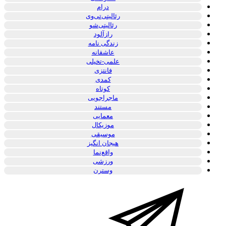
درام
رئالیتی‌تی‌وی
رئالیتی‌شو
رازآلود
زندگی نامه
عاشقانه
علمی-تخیلی
فانتزی
کمدی
کوتاه
ماجراجویی
مستند
معمایی
موزیکال
موسیقی
هیجان انگیز
واقع‌نما
ورزشی
وسترن