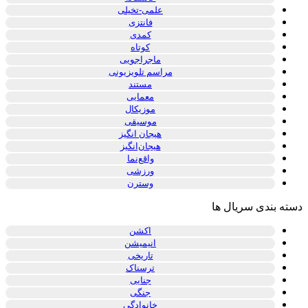
علمی-تخیلی
فانتزی
کمدی
کوتاه
ماجراجویی
مراسم تلویزیونی
مستند
معمایی
موزیکال
موسیقی
هیجان انگیز
هیجان‌انگیز
واقع‌نما
ورزشی
وسترن
دسته بندی سریال ها
اکشن
انیمیشن
تاریخی
ترسناک
جنایی
جنگی
خانوادگی