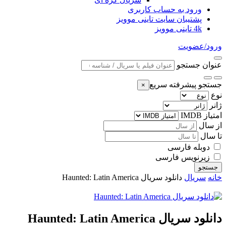
ورود به حساب کاربری
پشتیبان سایت تاینی موویز
4k تاینی موویز
ورود/عضویت
عنوان جستجو
جستجو پیشرفته سریع
×
نوع
ژانر
امتیاز IMDB
از سال
تا سال
دوبله فارسی
زیرنویس فارسی
جستجو
خانه
سریال
دانلود سریال Haunted: Latin America
دانلود سریال Haunted: Latin America