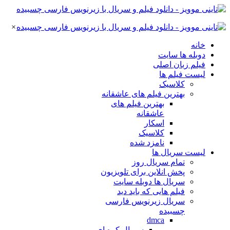
×
خانه
دوبله ها سایت
فیلم زبان اصلی
لیست فیلم ها
کلاسیک
بهترین فیلم های عاشقانه
بهترین فیلم های
عاشقانه
اسکار
کلاسیک
نامزد شده
لیست سریال ها
تمام سریال روز
پخش انلاین برای تلویزیون
سریال ها دوبله سایت
فیلم هایی که باید دید
سریال زیرنویس فارسی
چسبیده
dmca
سریال کره ای