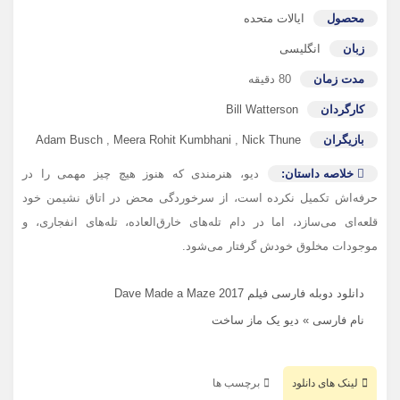
محصول
ایالات متحده
زبان
انگلیسی
مدت زمان
80 دقیقه
کارگردان
Bill Watterson
بازیگران
Nick Thune
,
Meera Rohit Kumbhani
,
Adam Busch
خلاصه داستان:
دیو، هنرمندی که هنوز هیچ چیز مهمی را در
حرفه‌اش تکمیل نکرده است، از سرخوردگی محض در اتاق نشیمن خود
قلعه‌ای می‌سازد، اما در دام تله‌های خارق‌العاده، تله‌های انفجاری، و
موجودات مخلوق خودش گرفتار می‌شود.
دانلود دوبله فارسی فیلم Dave Made a Maze 2017
نام فارسی » دیو یک ماز ​​ساخت
لینک های دانلود
برچسب ها