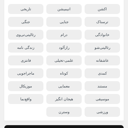
اکشن
انیمیشن
تاریخی
ترسناک
جنایی
جنگی
خانوادگی
درام
رئالیتی‌تی‌وی
رئالیتی‌شو
رازآلود
زندگی نامه
عاشقانه
علمی-تخیلی
فانتزی
کمدی
کوتاه
ماجراجویی
مستند
معمایی
موزیکال
موسیقی
هیجان انگیز
واقع‌نما
ورزشی
وسترن