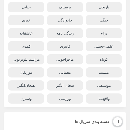
تاریخی
ترسناک
جنایی
جنگی
خانوادگی
خبری
درام
زندگی نامه
عاشقانه
علمی-تخیلی
فانتزی
کمدی
کوتاه
ماجراجویی
مراسم تلویزیونی
مستند
معمایی
موزیکال
موسیقی
هیجان انگیز
هیجان‌انگیز
واقع‌نما
ورزشی
وسترن
دسته بندی سریال ها