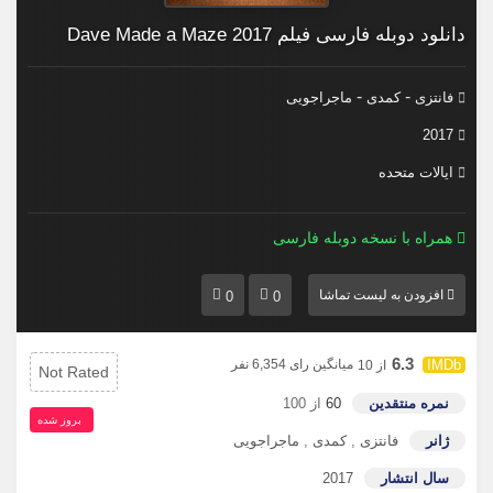
دانلود دوبله فارسی فیلم Dave Made a Maze 2017
-
-
فانتزی
کمدی
ماجراجویی
2017
ایالات متحده
همراه با نسخه دوبله فارسی
افزودن به لیست تماشا
0
0
6.3
میانگین رای 6,354 نفر
از 10
Not Rated
نمره منتقدین
60
از 100
بروز‌ شده
ژانر
فانتزی
,
کمدی
,
ماجراجویی
سال انتشار
2017