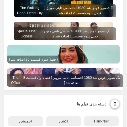
تگ تصویر عوض شد 1080 اختصاصی تاینی موویز {
The Walking
فصل سوم قسمت 2 اضافه شد }
Dead: Dead City
تگ تصویر عوض شد 1080 اختصاصی تاینی موویز {
Special Ops:
فصل سوم قسمت 1 اضافه شد }
Lioness
{ فصل سوم قسمت 25 اضافه شد }
تگ تصویر عوض شد 1080 اختصاصی تاینی موویز { فصل اول قسمت 8
The
اضافه شد }
Office
دسته بندی فیلم ها
Film-Noir
اکشن
انیمیشن