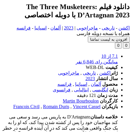
دانلود فیلم The Three Musketeers:
D’Artagnan 2023 با دوبله اختصاصی
اکشن
-
تاریخی
-
ماجراجویی
|
2023
|
آلمان
-
اسپانیا
-
فرانسه
همراه با نسخه دوبله فارسی
افزودن به لیست تماشا
0
0
7.1
از 10
میانگین رای 6,846 نفر
کیفیت
WEB-DL
ژانر
اکشن
,
تاریخی
,
ماجراجویی
سال انتشار
2023
محصول
آلمان
,
اسپانیا
,
فرانسه
زبان
انگلیسی
,
ایتالیایی
,
فرانسوی
مدت زمان
121 دقیقه
کارگردان
Martin Bourboulon
بازیگران
Vincent Cassel
,
Romain Duris
,
François Civil
خلاصه داستان:
D'Artagnan به پاریس می رسد و سعی می
کند مهاجمان خود را پس از کشته شدن پیدا کند، که او را به
یک جنگ واقعی هدایت می کند که در آن آینده فرانسه در خطر