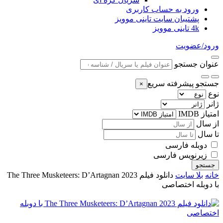
ورود به حساب کاربری
پشتیبان سایت تاینی موویز
4k تاینی موویز
ورود/عضویت
عنوان جستجو
جستجو پیشرفته سریع
×
نوع
ژانر
امتیاز IMDB
از سال
تا سال
دوبله فارسی
زیرنویس فارسی
جستجو
خانه
بلا سایت
دانلود فیلم The Three Musketeers: D’Artagnan 2023
با دوبله اختصاصی