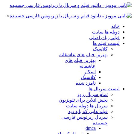
×
خانه
دوبله ها سایت
فیلم زبان اصلی
لیست فیلم ها
کلاسیک
بهترین فیلم های عاشقانه
بهترین فیلم های
عاشقانه
اسکار
کلاسیک
نامزد شده
لیست سریال ها
تمام سریال روز
پخش انلاین برای تلویزیون
سریال ها دوبله سایت
فیلم هایی که باید دید
سریال زیرنویس فارسی
چسبیده
dmca
سریال کره ای