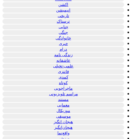
اکشن
انیمیشن
تاریخی
ترسناک
جنایی
جنگی
خانوادگی
خبری
درام
زندگی نامه
عاشقانه
علمی-تخیلی
فانتزی
کمدی
کوتاه
ماجراجویی
مراسم تلویزیونی
مستند
معمایی
موزیکال
موسیقی
هیجان انگیز
هیجان‌انگیز
واقع‌نما
ورزشی