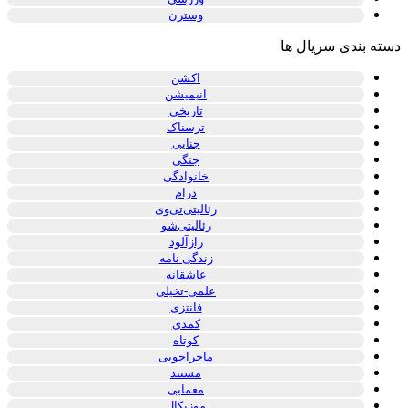
وسترن
دسته بندی سریال ها
اکشن
انیمیشن
تاریخی
ترسناک
جنایی
جنگی
خانوادگی
درام
رئالیتی‌تی‌وی
رئالیتی‌شو
رازآلود
زندگی نامه
عاشقانه
علمی-تخیلی
فانتزی
کمدی
کوتاه
ماجراجویی
مستند
معمایی
موزیکال