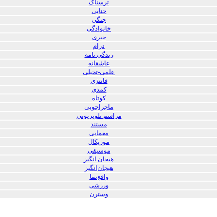
ترسناک
جنایی
جنگی
خانوادگی
خبری
درام
زندگی نامه
عاشقانه
علمی-تخیلی
فانتزی
کمدی
کوتاه
ماجراجویی
مراسم تلویزیونی
مستند
معمایی
موزیکال
موسیقی
هیجان انگیز
هیجان‌انگیز
واقع‌نما
ورزشی
وسترن