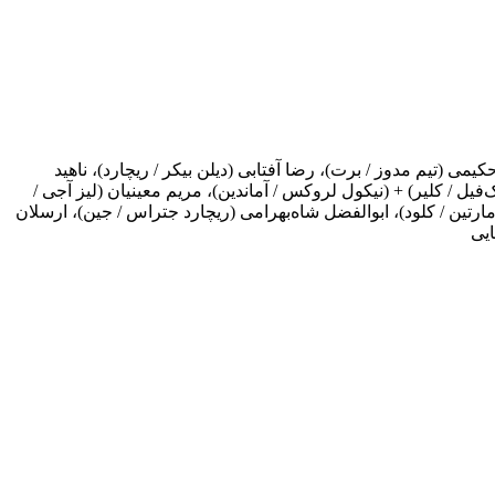
ی (تیم مدوز / برت)، رضا آفتابی (دیلن بیکر / ریچارد)، ناهید
ک‌فیل / کلیر) + (نیکول لروکس / آماندین)، مریم معینیان (لیز آجی /
مارتین / کلود)، ابوالفضل شاه‌بهرامی (ریچارد جتراس / جین)، ارسلان
ایی