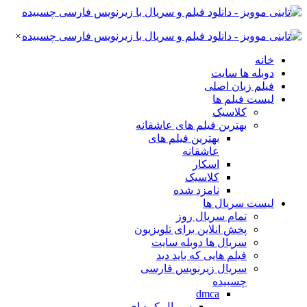
×
خانه
دوبله ها سایت
فیلم زبان اصلی
لیست فیلم ها
کلاسیک
بهترین فیلم های عاشقانه
بهترین فیلم های
عاشقانه
اسکار
کلاسیک
نامزد شده
لیست سریال ها
تمام سریال روز
پخش انلاین برای تلویزیون
سریال ها دوبله سایت
فیلم هایی که باید دید
سریال زیرنویس فارسی
چسبیده
dmca
سریال کره ای