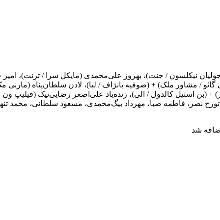
یان نیکلسون / جنت)، بهروز علی‌محمدی (مایکل سرا / ترنت)، امیر حکیم
ی گائو / مشاور ملک) + (صوفیه بانژاف / لیا)، لادن سلطان‌پناه (مارنی م
) + (بن استیل کالدول / الی)، زنده‌یاد علی‌اصغر رضایی‌نیک (فیلیپ ون 
ا)، تورج نصر، فاطمه صبا، مهرداد بیگ‌محمدی، مسعود سلطانی، محمد تنه