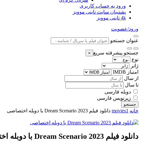
ورود به حساب کاربری
پشتیبان سایت تاینی موویز
4k تاینی موویز
ورود/عضویت
عنوان جستجو
جستجو پیشرفته سریع
×
نوع
ژانر
امتیاز IMDB
از سال
تا سال
دوبله فارسی
زیرنویس فارسی
جستجو
خانه
movies1
دانلود فیلم Dream Scenario 2023 با دوبله اختصاصی
دانلود فیلم Dream Scenario 2023 با دوبله اختصاصی