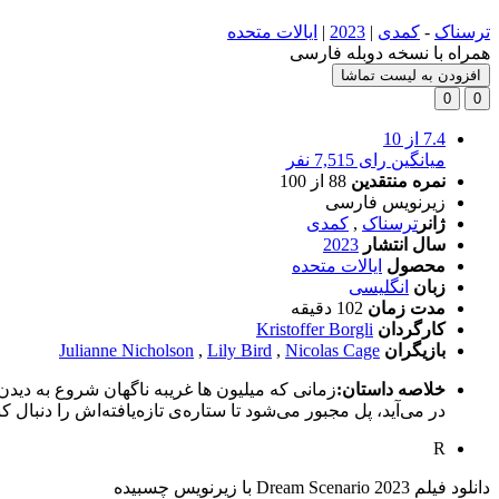
ترسناک
-
کمدی
|
2023
|
ایالات متحده
همراه با نسخه دوبله فارسی
افزودن به لیست تماشا
0
0
7.4
از 10
میانگین رای 7,515 نفر
نمره منتقدین
88
از 100
زیرنویس فارسی
ژانر
ترسناک
,
کمدی
سال انتشار
2023
محصول
ایالات متحده
زبان
انگلیسی
مدت زمان
102 دقیقه
کارگردان
Kristoffer Borgli
بازیگران
Nicolas Cage
,
Lily Bird
,
Julianne Nicholson
خلاصه داستان:
زمانی که میلیون ها غریبه ناگهان شروع به دید
در می‌آید، پل مجبور می‌شود تا ستاره‌ی تازه‌یافته‌اش را دنبال کن
R
دانلود فیلم Dream Scenario 2023 با زیرنویس چسبیده