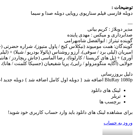
توضیحات :
دوبله فارسی فیلم سناریوی رویایی دوبله صدا و سیما
—
مدیر دوبلاژ : کریم بیانی
صدابرداری و میکس : مهدی پاینده
گوینده تیتراژ : ابوالفضل شاه‌بهرامی
گویندگان: همت مومیوند (نیکلاس کیج / پاول متیوز)، شراره حضرتی (جول
امیریان (لیلی برد / سوفی)، آرزو روشناس (پائولا بودریو / شیلا) + (لیل
آوری) + (پل های کریستا / کارلوتا)، رضا الماسی (جاش ریچاردز / هانتر
جولایی (آگاپه منگومزولو / رابی)، پریا شفیعیان (جسیکا کلمنت / هان
دلیل بروزرسانی
BluRay 1080p اضافه شد { دوبله اول کامل اضافه شد } دوبله جدید اضافه شد
لینک های دانلود
تریلر
برچسب ها
برای مشاهده لینک های دانلود باید وارد حساب کاربری خود شوید!
ورود به حساب